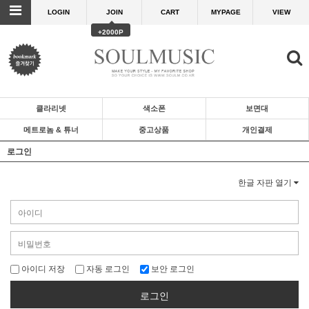
LOGIN
JOIN
CART
MYPAGE
VIEW
+2000P
클라리넷
색소폰
보면대
메트로놈 & 튜너
중고상품
개인결제
로그인
한글 자판 열기
아이디 저장
자동 로그인
보안 로그인
로그인