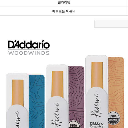
클라리넷
메트로놈 & 튜너