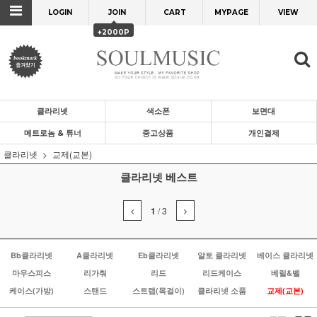
LOGIN
JOIN
CART
MYPAGE
VIEW
+2000P
클라리넷
색소폰
보면대
메트로놈 & 튜너
중고상품
개인결제
클라리넷
교제(교본)
클라리넷 베스트
1
/
3
Bb클라리넷
A클라리넷
Eb클라리넷
알토 클라리넷
베이스 클라리넷
마우스피스
리가춰
리드
리드케이스
베럴&벨
케이스(가방)
스탠드
스트랩(목걸이)
클라리넷 소품
교제(교본)