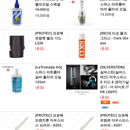
밸브오일 스페셜
스위스 라트롬바
라커 폴리쉬 오일
15,000
원
14,000원
15,000원
[PROTEC] 프로텍
[RICO] 리코 콜크
트럼펫 밸브 가드
그리스 - Cork Gre
L226
ase
(품절)
(품절)
[LaTromaba AG]
[SILVERSTEIN]
스위스 라트롬바
실버스틴(실버스
실버 폴리쉬 오일
테인) 마우스피스
125ml
& 리드 & 관악기살
균기 - 더 라이트 (T
(품절)
HE LIGHT)
(품절)
[PROTEC] 프로텍
[PROTEC] 프로텍
프렌치혼 마우스피
트럼본 마우스피스
스 브러쉬 - A263
브러쉬 - A261