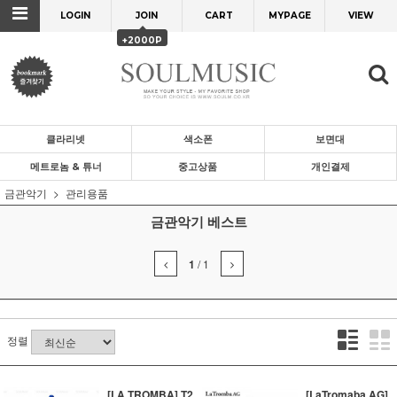
LOGIN
JOIN
CART
MYPAGE
VIEW
+2000P
클라리넷
색소폰
보면대
메트로놈 & 튜너
중고상품
개인결제
금관악기
관리용품
금관악기 베스트
1
/
1
정렬
[LA TROMBA] T2
[LaTromaba AG]