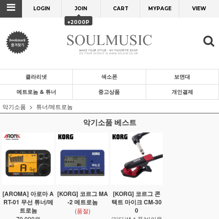
LOGIN
JOIN
CART
MYPAGE
VIEW
+2000P
클라리넷
색소폰
보면대
메트로놈 & 튜너
중고상품
개인결제
악기소품
튜너/메트로놈
악기소품 베스트
[AROMA] 아로마 A
[KORG] 코르그 MA
[KORG] 코르그 콘
RT-01 무선 튜너/메
-2 메트로놈
택트 마이크 CM-30
트로놈
0
(품절)
70,000원
/기타/색소폰/바이올