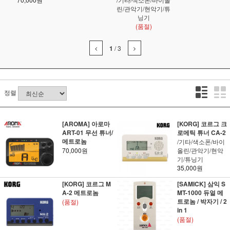
린/관악기/현악기/튜
닝기
(품절)
1
/
3
정렬
[AROMA] 아로마
[KORG] 코르그 크
ART-01 무선 튜너/
로메틱 튜너 CA-2
메트로놈
/기타/색소폰/바이
70,000원
올린/관악기/현악
기/튜닝기
35,000원
[KORG] 코르그 M
[SAMICK] 삼익 S
A-2 메트로놈
MT-1000 듀얼 메
트로놈 / 박자기 / 2
(품절)
in 1
(품절)