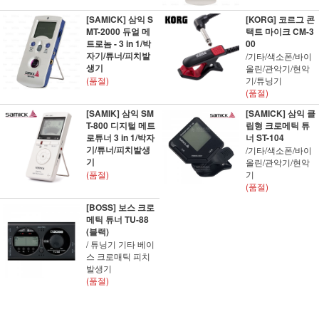
[SAMICK] 삼익 S
[KORG] 코르그 콘
MT-2000 듀얼 메
택트 마이크 CM-3
트로놈 - 3 in 1/박
00
자기/튜너/피치발
/기타/색소폰/바이
생기
올린/관악기/현악
(품절)
기/튜닝기
(품절)
[SAMIK] 삼익 SM
[SAMICK] 삼익 클
T-800 디지털 메트
립형 크로메틱 튜
로튜너 3 in 1/박자
너 ST-104
기/튜너/피치발생
/기타/색소폰/바이
기
올린/관악기/현악
(품절)
기
(품절)
[BOSS] 보스 크로
메틱 튜너 TU-88
(블랙)
/ 튜닝기 기타 베이
스 크로매틱 피치
발생기
(품절)