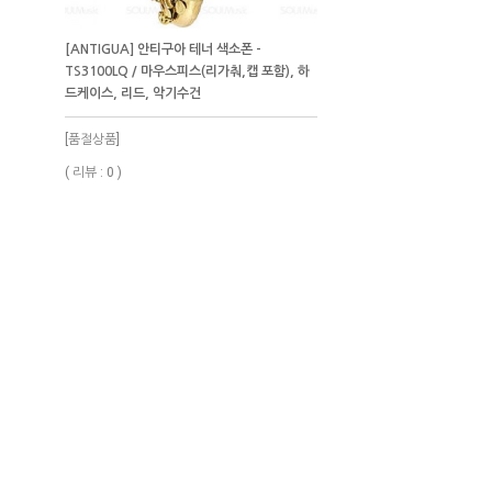
[ANTIGUA] 안티구아 테너 색소폰 -
TS3100LQ / 마우스피스(리가춰,캡 포함), 하
드케이스, 리드, 악기수건
[품절상품]
( 리뷰 : 0 )