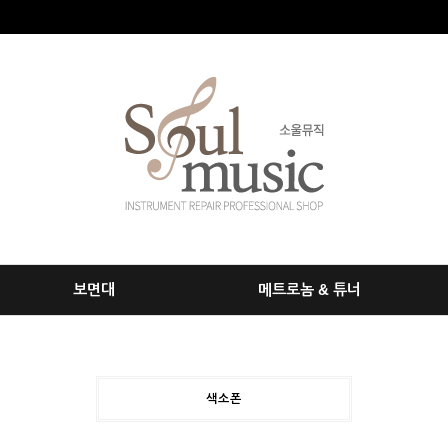
보면대
메트로놈 & 튜너
색소폰