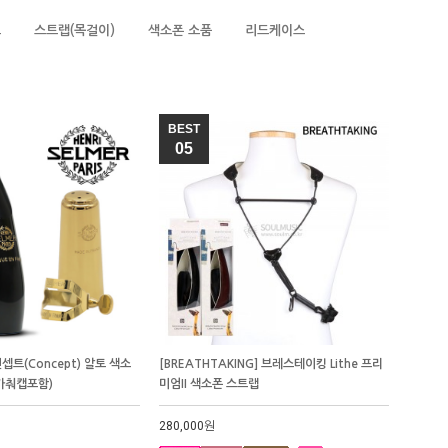
드
스트랩(목걸이)
색소폰 소품
리드케이스
BEST
05
컨셉트(Concept) 알토 색소
[BREATHTAKING] 브레스테이킹 Lithe 프리
가춰캡포함)
미엄II 색소폰 스트랩
280,000원