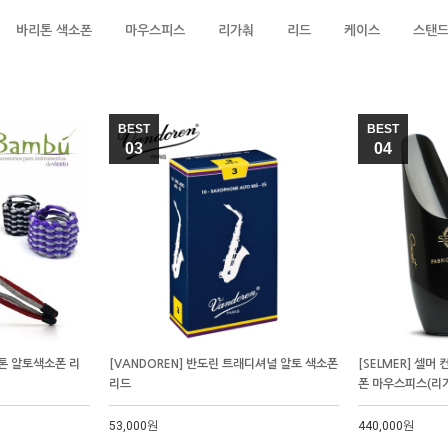
바리톤 색소폰
마우스피스
리가춰
리드
케이스
스탠
BEST
BEST
03
04
투톤 알토색소폰 리
[VANDOREN] 반도린 트래디셔널 알토 색소폰
[SELMER] 셀머 
리드
폰 마우스피스(리
53,000원
440,000원