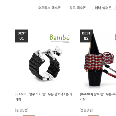
소프라노 색소폰
알토 색소폰
테너 색소폰
BEST
BEST
01
02
[BAMBU] 밤부 노바 핸드우븐 알토색소폰 리
[BAMBU] 밤부 핸드우든 
가춰
가춰
[품절상품]
[품절상품]