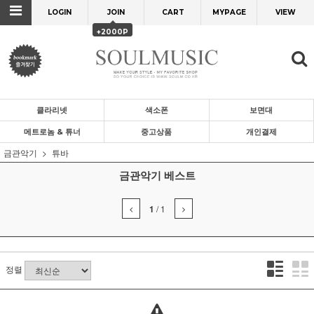
LOGIN
JOIN
CART
MYPAGE
VIEW
+2000P
클라리넷
색소폰
보면대
메트로놈 & 튜너
중고상품
개인결제
금관악기
튜바
금관악기 베스트
1
/
1
정렬